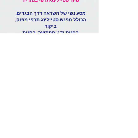
סיור סטיילינג-תרפי בנהריה​
מסע נשי של השראה דרך הבגדים,
הכולל מפגש סטיילינג-תרפי מפנק,
ביקור
בחנות יד 2 מפתיעה, בחנות
תבלינים מיתולוגיות ובגלריה של
אומניות פורצות דרך.
מדריכה: אורנה רוטברג-ניצן
| 10:00-13:00
12.6.2026
הסיור כולל כיבוד קל
לפרטים נוספים לחץ כאן
מפגשים קולנועיים